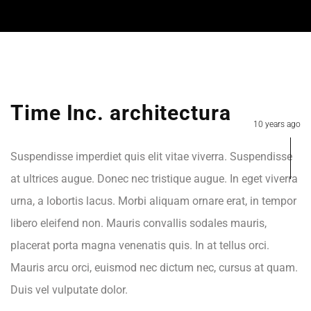
Time Inc. architectura
10 years ago
Suspendisse imperdiet quis elit vitae viverra. Suspendisse
at ultrices augue. Donec nec tristique augue. In eget viverra
urna, a lobortis lacus. Morbi aliquam ornare erat, in tempor
libero eleifend non. Mauris convallis sodales mauris,
placerat porta magna venenatis quis. In at tellus orci.
Mauris arcu orci, euismod nec dictum nec, cursus at quam.
Duis vel vulputate dolor.