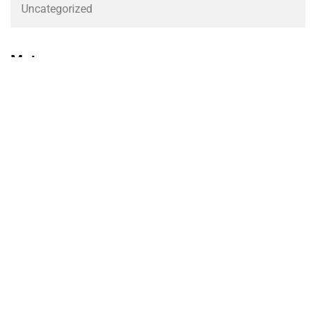
Uncategorized
Meta
Log in
Entries feed
WordPress.org